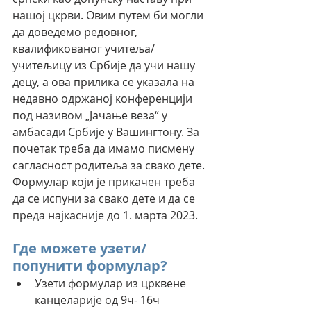
нашој цкрви. Овим путем би могли 
да доведемо редовног, 
квалификованог учитеља/
учитељицу из Србије да учи нашу 
децу, а ова прилика се указала на 
недавно одржаној конференцији 
под називом „Јачање веза“ у 
амбасади Србије у Вашингтону. За 
почетак треба да имамо писмену 
сагласност родитеља за свако дете. 
Формулар који је прикачен треба 
да се испуни за свако дете и да се 
преда најкасније до 1. марта 2023.
Где можете узети/
попунити формулар?
Узети формулар из црквене 
канцеларије од 9ч- 16ч