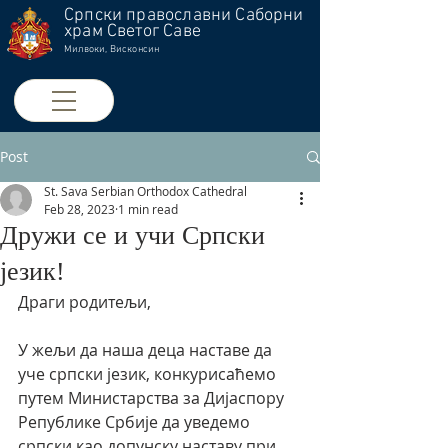
Српски православни Саборни
храм Светог Саве
Милвоки, Висконсин
Post
St. Sava Serbian Orthodox Cathedral
Feb 28, 2023
1 min read
Дружи се и учи Српски
језик!
Драги родитељи,
У жељи да наша деца наставе да 
уче српски језик, конкурисаћемо 
путем Министарства за Дијаспору 
Републике Србије да уведемо 
српски као допунску наставу при 