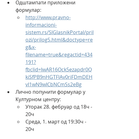
Одштампати приложени 
формулар:
http://www.pravno-
informacioni-
sistem.rs/SlGlasnikPortal/pril
ozi/prilog5.html&doctype=re
g&x-
filename=true&regactid=434
191?
fbclid=IwAR16Ock5ezapdr0Q
kiSfPB9nHGTFlAv0riFDmDEH
vI1wN9wICbNCmSs2eBg
Лично попунити формулар у 
Културном центру:
Уторак 28. фебруар од 18ч - 
20ч
Среда, 1. март од 19:30ч - 
20ч