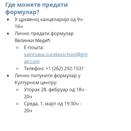
Где можете предати 
формулар?
У црквеној канцеларији од 9ч- 
16ч
Лично предати формулар 
Велинки Медић
Е-пошта: 
saintsava.sundayschool@gm
ail.com
Телефон: +1 (262) 292-1531
Лично попунити формулар у 
Културном центру:
Уторак 28. фебруар од 18ч - 
20ч
Среда, 1. март од 19:30ч - 
20ч