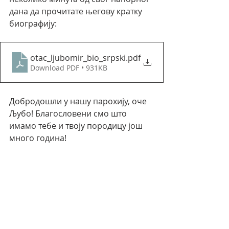
дана да прочитате његову кратку 
биографију:
otac_ljubomir_bio_srpski
.pdf
Download PDF • 931KB
Добродошли у нашу парохију, оче 
Љубо! Благословени смо што 
имамо тебе и твоју породицу још 
много година!