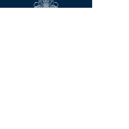
Контактирајте нас
Сва права задржана © 2023
Српски православни Саборни храм
Светог Саве
3201 South 51st Street, Мilwaukee, WI
53219
(414) 545-4080
office@stsava-
milw.org;
churchboard@stsava-milw.org
Упишите се
Да бисте се уписали или ажурирали своје
контакт информације у архиви код нас,