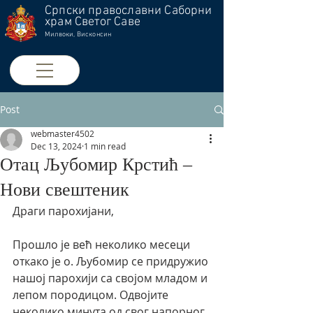
Српски православни Саборни
храм Светог Саве
Милвоки, Висконсин
Post
webmaster4502
Dec 13, 2024
1 min read
Отац Љубомир Крстић –
Нови свештеник
Драги парохијани,
Прошло је већ неколико месеци 
откако је о. Љубомир се придружио 
нашој парохији са својом младом и 
лепом породицом. Одвојите 
неколико минута од свог напорног 