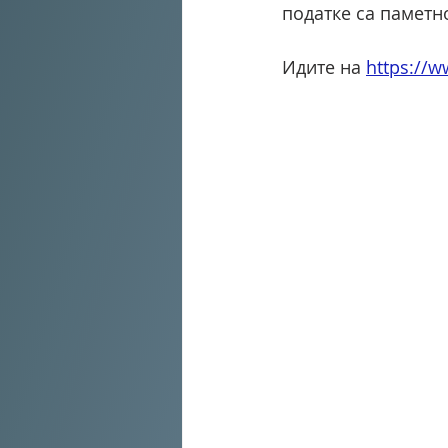
податке са паметн
Идите на 
https://w