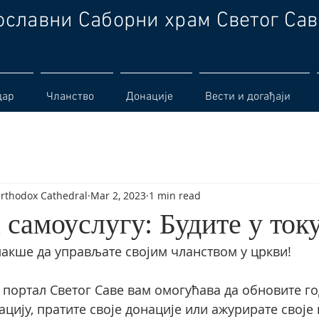
ославни Саборни храм Светог Сав
дар
Чланство
Донације
Вести и догађаји
Orthodox Cathedral
Mar 2, 2023
1 min read
 самоуслугу: Будите у ток
лакше да управљате својим чланством у цркви!
портал Светог Саве вам омогућава да обновите г
ацију, пратите своје донације или ажурирате своје 