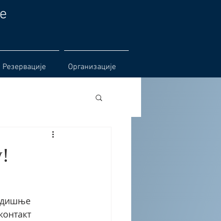
е
Резервације
Организације
у!
одишње 
контакт 