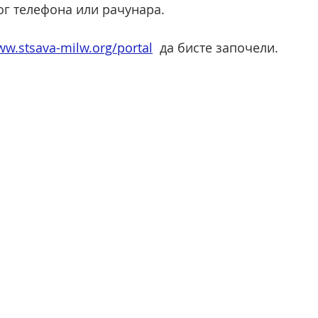
ог телефона или рачунара. 
ww.stsava-milw.org/portal
  да бисте започели.