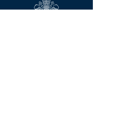
Контактирајте нас
Сва права задржана © 2023
Српски православни Саборни храм
Светог Саве
3201 South 51st Street, Мilwaukee, WI
53219
(414) 545-4080
office@stsava-
milw.org;
churchboard@stsava-milw.org
Упишите се
Да бисте се уписали или ажурирали своје
контакт информације у архиви код нас,