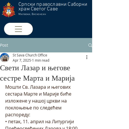
Српски православни Саборни
храм Светог Саве
Милвоки, Висконсин
Post
St Sava Church Office
Apr 7, 2025
1 min read
Свети Лазар и његове
сестре Марта и Марија
Мошти Св. Лазара и његових 
сестара Марте и Марије биће 
изложене у нашој цркви на 
поклоњење по следећем 
распореду:
• петак, 11. април на Литургији 
Пређеосвећених Дарова у 18:00 