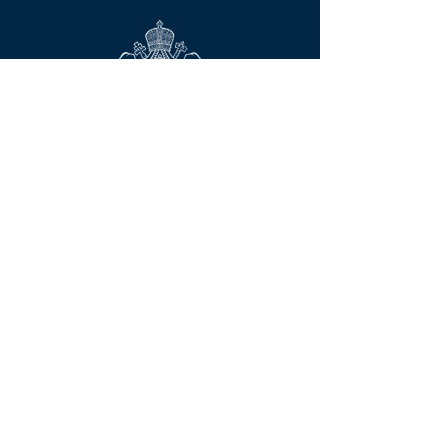
Контактирајте нас
Сва права задржана © 2023
Српски православни Саборни храм
Светог Саве
3201 South 51st Street, Мilwaukee, WI
53219
(414) 545-4080
office@stsava-
milw.org;
churchboard@stsava-milw.org
Упишите се