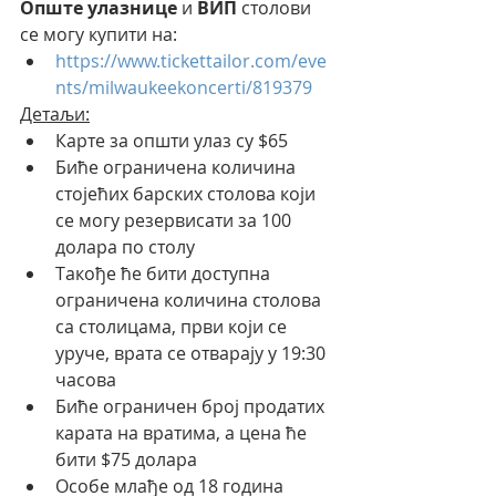
Опште улазнице
 и 
ВИП
 столови 
се могу купити на:
https://www.tickettailor.com/eve
nts/milwaukeekoncerti/819379
Детаљи:
Карте за општи улаз су $65
Биће ограничена количина 
стојећих барских столова који 
се могу резервисати за 100 
долара по столу
Такође ће бити доступна 
ограничена количина столова 
са столицама, први који се 
уруче, врата се отварају у 19:30 
часова
Биће ограничен број продатих 
карата на вратима, а цена ће 
бити $75 долара
Особе млађе од 18 година 