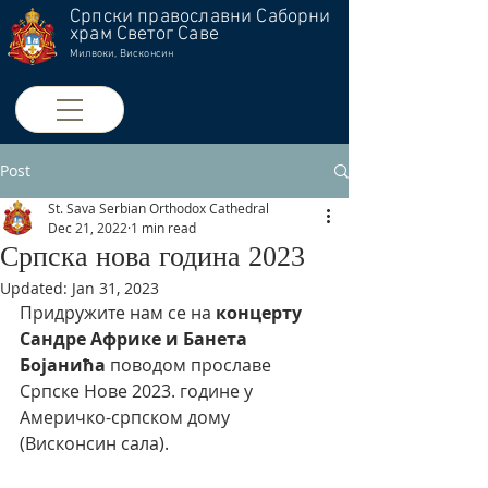
Српски православни Саборни
храм Светог Саве
Милвоки, Висконсин
Post
St. Sava Serbian Orthodox Cathedral
Dec 21, 2022
1 min read
Српска нова година 2023
Updated:
Jan 31, 2023
Придружите нам се на 
концерту 
Сандре Африке и Банета 
Бојанића
 поводом прославе 
Српске Нове 2023. године у 
Америчко-српском дому 
(Висконсин сала).