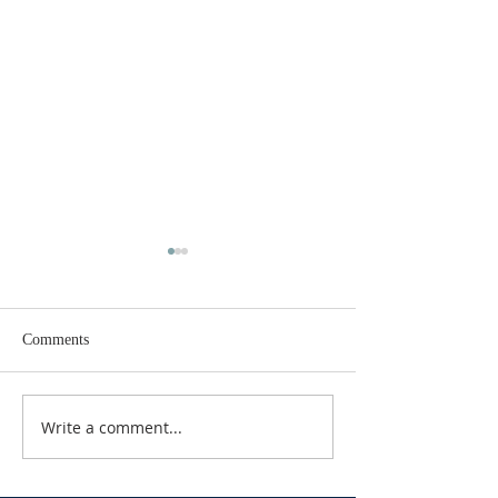
Comments
БЛАГЕ ВЕСТИ
Write a comment...
КАЛЕНДАР ЗА 
2026