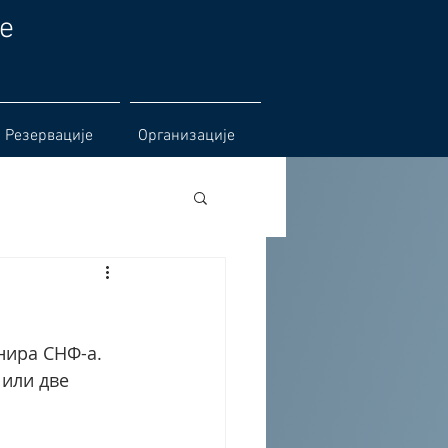
е
Резервације
Организације
нира СНФ-а. 
 или две 