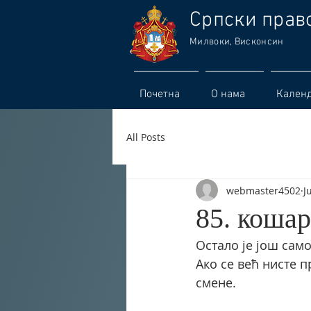
Српски прав
Милвоки, Висконсин
Почетна
О нама
Кален
All Posts
webmaster4502
J
85. коша
Остало је још сам
Ако се већ нисте п
смене. 