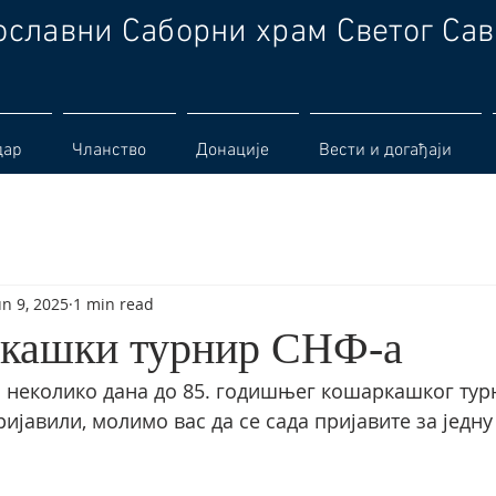
ославни Саборни храм Светог Сав
дар
Чланство
Донације
Вести и догађаји
un 9, 2025
1 min read
ркашки турнир СНФ-а
о неколико дана до 85. годишњег кошаркашког тур
ријавили, молимо вас да се сада пријавите за једну