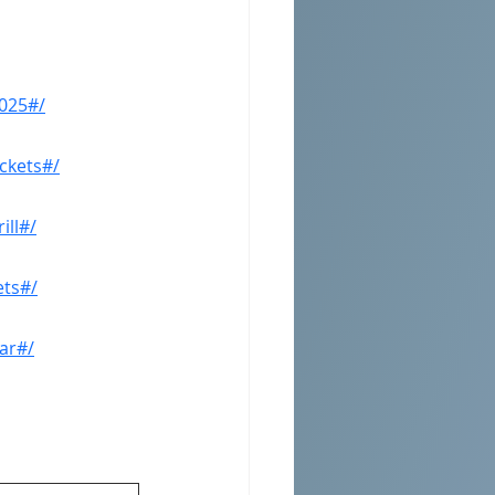
025#/
ckets#/
ll#/
ts#/
ar#/