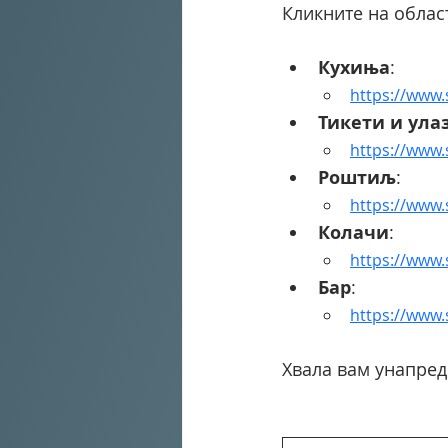
Кликните на област
Кухиња
:
https://www
Тикети и ула
https://www
Роштиљ
:
https://www
Колачи
:
https://www
Бар
:
https://www
Хвала вам унапред