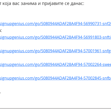
 која вас занима и пријавите се данас:
.signupgenius.com/go/5080944ADAF28A4F94-56990731-snf2
з
:
.signupgenius.com/go/5080944ADAF28A4F94-56991803-snfti
.signupgenius.com/go/5080944ADAF28A4F94-57001961-snfgri
.signupgenius.com/go/5080944ADAF28A4F94-57002264-swee
.signupgenius.com/go/5080944ADAF28A4F94-57002845-snfb
.