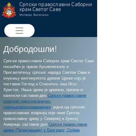
Српски православни Саборни
храм Светог Саве
Милвоки, Висконсин
Добродошли!
Српски православни Саборни храм Светог Саве
посвећен је првом Архиепископу и
Просветитељу српског народа Светом Сави и
очувању континуитета древне Цркве коју је
поставио Господ и Спаситељ наш Исус
Христос. Наша црква је црквено, правно и
канонски саставни део
Српске православне
епархије новограчаничко-
средњезападноамеричке
, једна од српских
православних епархија које чине Српску
православну цркву у Северној и Јужној
Америци, саставни део
Српске православне
цркве (Патријаршије) у Београду, Србија
.