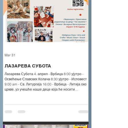
Mar 31
ЛАЗАРЕВА СУБОТА
Лазарева Субота 4. април - Врбица 8:00 ујутро -
Освећење Славских Колача 8:30 ујутро - Исповест
9:00 am - Св. Литургија 16:00 - Врбица - Литија око
цркве, уз учешће наше деце која ће носити
гранчице врбе и звончиће. Уколико ваша деца
немају звончиће, могу их добити од Црквене школе
по доласку. Након литије следе вечерње
богослужење и исповест. 17:00 - Посни Ручак и
Додела Школарине