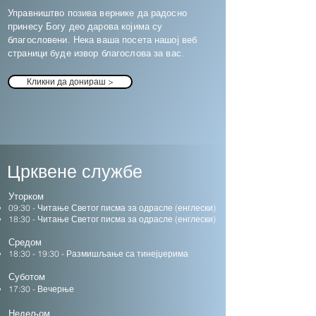
Управништво позива вернике да радосно
принесу Богу део дарова којима су
благословени. Нека ваша посета нашој веб
страници буде извор благослова за вас.
Кликни да донираш >
Црквене службе
Уторком
09:30 -
Читање Светог писма за одрасле (енглески)
18:30 -
Читање Светог писма за одрасле (енглески)
Средом
18:30 - 19:30 - Размишљање са тинејџерима
Суботом
17:30 - Вечерње
Недељом