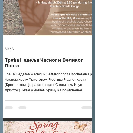
Mar 6
Трећа Недеља Часног и Великог
Поста
Трећа Недеља Часног и Великог поста посвећена је
Часном Крсту Христовом. Честица Часног Крста
(Крст на коме је разапет наш Спаситељ Исус
Христос). Биће у нашем храму на поклоњење
следећих дана: • Субота, 14. март у 17:30 часова,
током вечерње службе • Недеља, 15. март, током
обе Свете Литургије • Среда, 18. март у 9:00
часова, током Литургије Пређеосвећених Дарова •
Петак, 20. март у 18:30 часова, током Литургије
Пређеосвећених Дарова При приступу учинити
метанију пред Часним