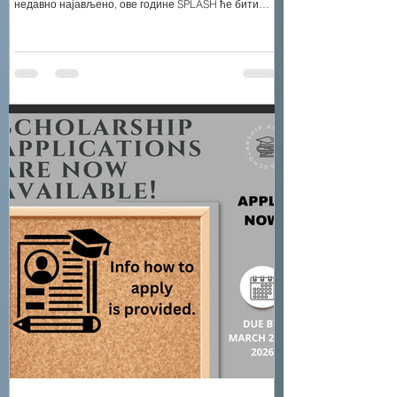
недавно најављено, ове године SPLASH ће бити
целодневни програм , који ће нашој деци пружити
садржајно, вером надахнуто и културно обогаћујуће
искуство. Детаљи програма: Датуми : 15–26. јун
2026. године Време : 8:30–15:30 (целодневни
програм) Разреди : К4–8. разред (Молимо да се
ученици пријављују према разреду који ће
похађати од 1. се