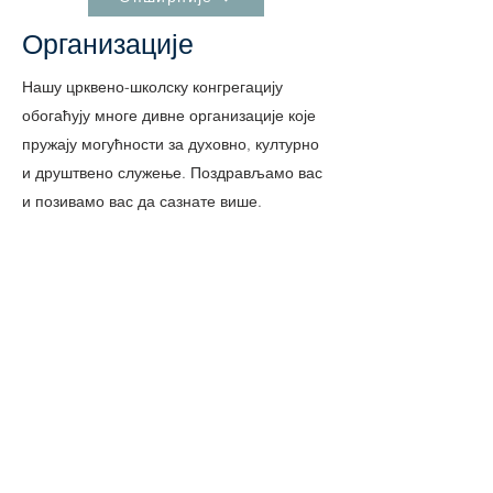
Организације
Нашу црквено-школску конгрегацију
обогаћују многе дивне организације које
пружају могућности за духовно, културно
и друштвено служење. Поздрављамо вас
и позивамо вас да сазнате више.
Опширније