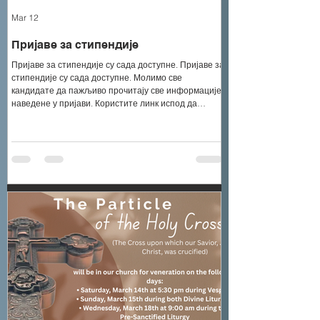
Mar 12
Пријаве за стипендије
Пријаве за стипендије су сада доступне. Пријаве за
стипендије су сада доступне. Молимо све
кандидате да пажљиво прочитају све информације
наведене у пријави. Користите линк испод да
приступите формулару, попуните га у потпуности и
водите рачуна да се придржавате свих упутстава и
услова.
https://docs.google.com/document/d/1yGkFEYH0K70ig
P2D5p0B2QEq9tK1ltyu/edit Стипендије Школске
конгрегације Цркве Светог Саве У циљу подршке
академском успјеху наших ученика и студената,
сваке г