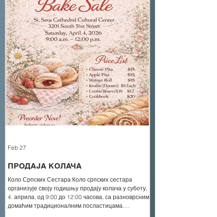
Feb 27
ПРОДАЈА КОЛАЧА
Коло Српских Сестара Коло српских сестара
организује своју годишњу продају колача у суботу,
4. априла, од 9:00 до 12:00 часова, са разноврсним
домаћим традиционалним посластицама.
Производи ће бити доступни за куповину док трају