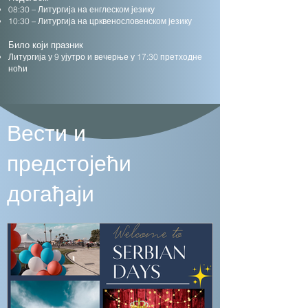
08:30 – Литургија на енглеском језику
10:30 – Литургија на црквенословенском језику
Било који празник
Литургија у 9 ујутро и вечерње у 17:30 претходне
ноћи
Вести и
предстојећи
догађаји