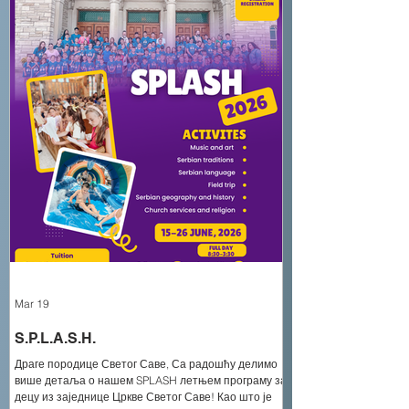
Mar 19
S.P.L.A.S.H.
Драге породице Светог Саве, Са радошћу делимо
више детаља о нашем SPLASH летњем програму за
децу из заједнице Цркве Светог Саве! Као што је