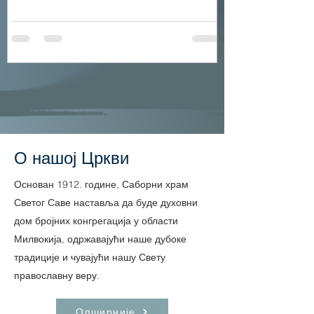
залихе. Могуће је извршити и наруџбине унапред.
Додатне информације о наручивању, времену
преузимања и ценама налазе се на флајеру.
Молимо вас да погледате флајер за све детаље.
О нашој Цркви
Основан 1912. године, Саборни храм
Светог Саве наставља да буде духовни
дом бројних конгрегација у области
Милвокија, одржавајући наше дубоке
традиције и чувајући нашу Свету
православну веру.
Опширније