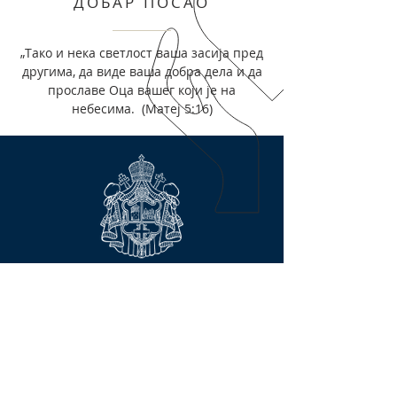
ДОБАР ПОСАО
„Тако и нека светлост ваша засија пред
другима, да виде ваша добра дела и да
прославе Оца вашег који је на
небесима. (Матеј 5:16)
Контактирајте нас
Сва права задржана © 2023
Српски православни Саборни храм
Светог Саве
3201 South 51st Street, Мilwaukee, WI