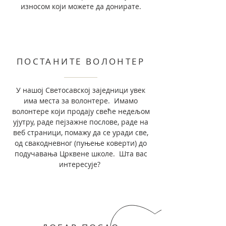
износом који можете да донирате.
ПОСТАНИТЕ ВОЛОНТЕР
У нашој Светосавској заједници увек
има места за волонтере. Имамо
волонтере који продају свеће недељом
ујутру, раде пејзажне послове, раде на
веб страници, помажу да се уради све,
од свакодневног (пуњење коверти) до
подучавања Црквене школе. Шта вас
интересује?