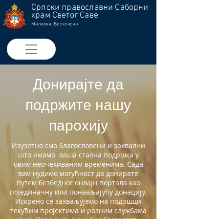
Српски православни Саборни
храм Светог Саве
Милвоки, Висконсин
Донирајте да
подржите нашу
парохију
Изузетно смо благословени и захвални
што имамо ваша стална подршка у
овим неочекиваним временима. Сада
вам нудимо могућност да донирате
путем безбедног онлајн портала као
појединачну или понављајућу донацију.
Искрено се захваљујемо на подршци
текућим пројектима и разним службама