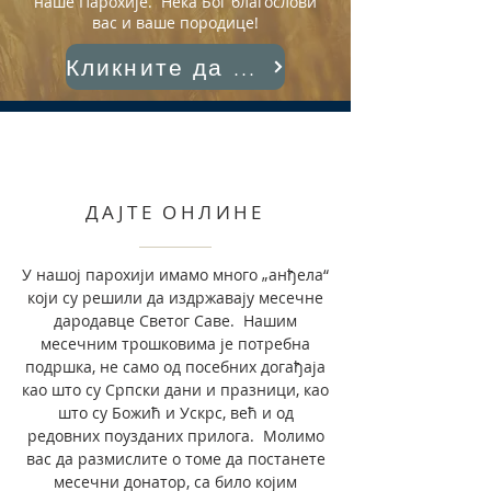
наше Парохије. Нека Бог благослови
вас и ваше породице!
Кликните да бисте донирали
ДАЈТЕ ОНЛИНЕ
У нашој парохији имамо много „анђела“
који су решили да издржавају месечне
дародавце Светог Саве. Нашим
месечним трошковима је потребна
подршка, не само од посебних догађаја
као што су Српски дани и празници, као
што су Божић и Ускрс, већ и од
редовних поузданих прилога. Молимо
вас да размислите о томе да постанете
месечни донатор, са било којим