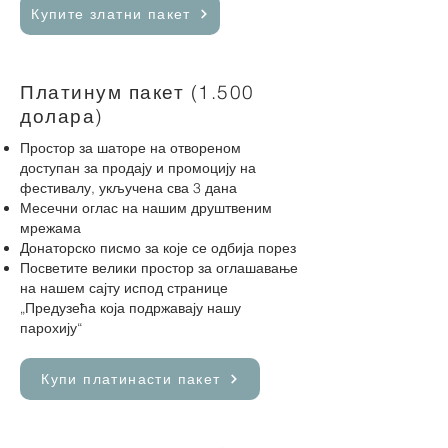
Купите златни пакет
Платинум пакет (1.500
долара)
Простор за шаторе на отвореном
доступан за продају и промоцију на
фестивалу, укључена сва 3 дана
Месечни оглас на нашим друштвеним
мрежама
Донаторско писмо за које се одбија порез
Посветите велики простор за оглашавање
на нашем сајту испод странице
„Предузећа која
подржавају нашу
парохију“
Купи платинасти пакет