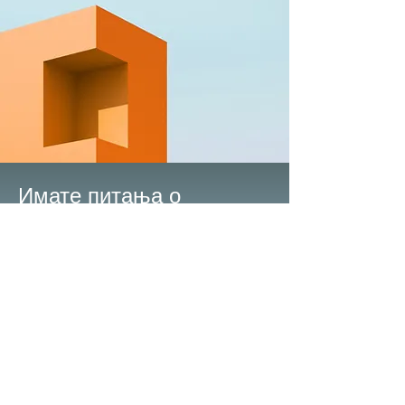
Имате питања о
спонзорству?
Позовите/пошаљите поруку
(414)
807-9546
или пошаљите е-пошту
на
serbiansecretary@stsava-milw.org