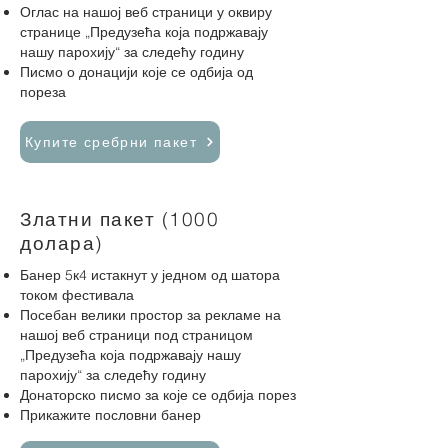
Оглас на нашој веб страници у оквиру
странице „Предузећа која
подржавају
нашу парохију“ за следећу годину
Писмо о донацији које се одбија од
пореза
Купите сребрни пакет
Златни пакет (1000
долара)
Банер 5к4 истакнут у једном од шатора
током фестивала
Посебан велики простор за рекламе на
нашој веб страници под страницом
„Предузећа која
подржавају нашу
парохију“ за следећу годину
Донаторско писмо за које се одбија порез
Прикажите пословни банер