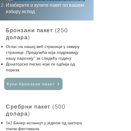
Изаберите и купите пакет по вашем
избору испод
Бронзани пакет (250
долара)
Оглас на нашој веб страници у оквиру
странице „Предузећа која подржавају
нашу парохију“ за следећу годину
Донаторско писмо које се одбија од
пореза
Купи бронзани пакет
Сребрни пакет (500
долара)
5к2 Банер истакнут у једном од шатора
током фестивала