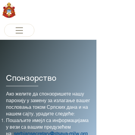
Српски православни Саборни
храм Светог Саве
Милвоки, Висконсин
Спонзорство
Ако желите да спонзоришете нашу
парохију у замену за излагање вашег
пословања током Српских дана и на
нашем сајту, урадите следеће:
Пошаљите имејл са информацијама
у вези са вашим предузећем
на:
serbiansecretary@stsava-milw.org