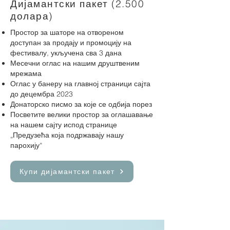
Дијамантски пакет (2.500
долара)
Простор за шаторе на отвореном
доступан за продају и промоцију на
фестивалу, укључена сва 3 дана
Месечни оглас на нашим друштвеним
мрежама
Оглас у банеру на главној страници сајта
до децембра 2023
Донаторско писмо за које се одбија порез
Посветите велики простор за оглашавање
на нашем сајту испод странице
„Предузећа која
подржавају нашу
парохију“
Купи дијамантски пакет